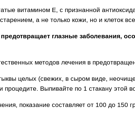
гатые витамином Е, с признанной антиоксид
арением, а не только кожи, но и клеток все
 предотвращает глазные заболевания, осо
тественных методов лечения в предотвраще
 тыквы целых (свежих, в сыром виде, неочищ
и процедите. Выпивайте по 1 стакану этой в
ния, показание составляет от 100 до 150 гра