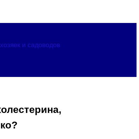
хозяек и садоводов
холестерина,
ько?