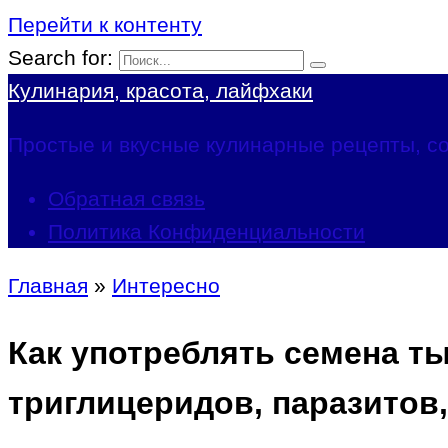
Перейти к контенту
Search for:
Кулинария, красота, лайфхаки
Простые и вкусные кулинарные рецепты, со
Обратная связь
Политика Конфиденциальности
Главная
»
Интересно
Как употреблять семена ты
триглицеридов, паразитов,