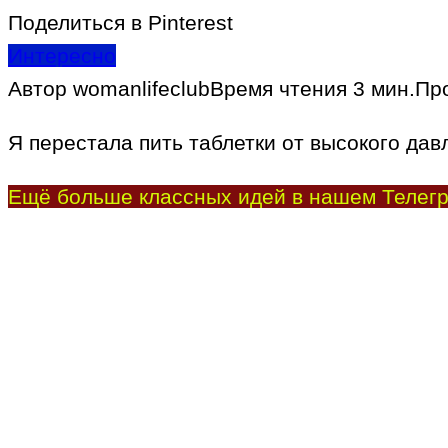
Поделиться в Pinterest
Интересно
Автор
womanlifeclub
Время чтения
3 мин.
Пр
Я перестала пить таблетки от высокого дав
Ещё больше классных идей в нашем Телегр