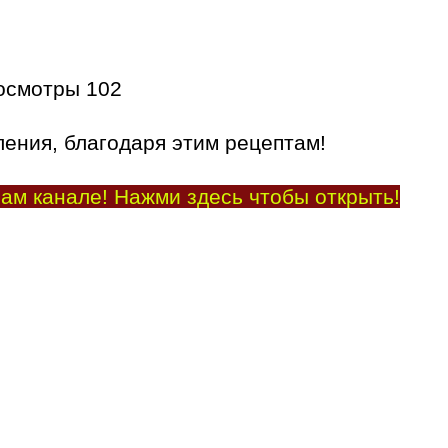
осмотры
102
ления, благодаря этим рецептам!
ам канале! Нажми здесь чтобы открыть!