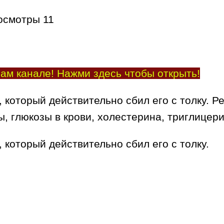
осмотры
11
ам канале! Нажми здесь чтобы открыть!
 который действительно сбил его с толку. Р
ы, глюкозы в крови, холестерина, триглице
 который действительно сбил его с толку.