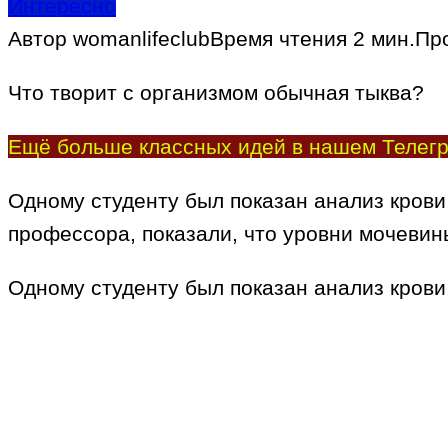
Интересно
Автор
womanlifeclub
Время чтения
2 мин.
Пр
Что творит с организмом обычная тыква?
Ещё больше классных идей в нашем Телегр
Одному студенту был показан анализ крови,
профессора, показали, что уровни мочевин
Одному студенту был показан анализ крови,