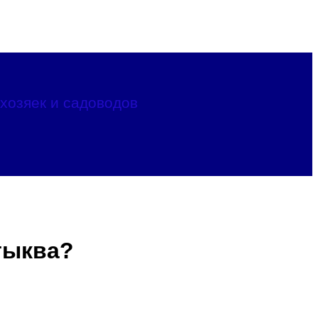
хозяек и садоводов
тыква?