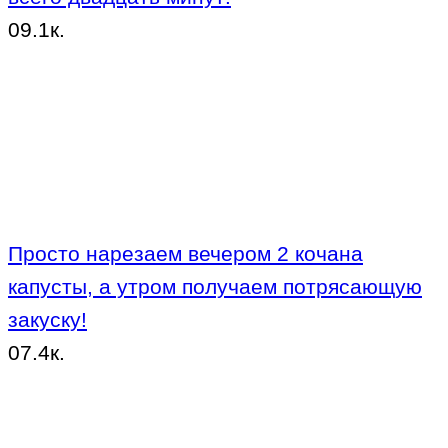
0
9.1к.
Просто нарезаем вечером 2 кочана
капусты, а утром получаем потрясающую
закуску!
0
7.4к.