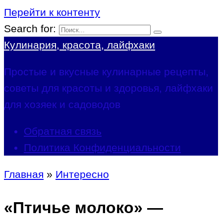
Перейти к контенту
Search for:
Кулинария, красота, лайфхаки
Простые и вкусные кулинарные рецепты,
советы для красоты и здоровья, лайфхаки
для хозяек и садоводов
Обратная связь
Политика Конфиденциальности
Главная
»
Интересно
«Птичье молоко» —