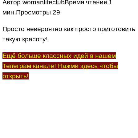
Автор
womanlifeclub
Время чтения
1
мин.
Просмотры
29
Просто невероятно как просто приготовить
такую красоту!
Ещё больше классных идей в нашем
Телеграм канале! Нажми здесь чтобы
открыть!