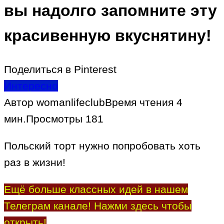
вы надолго запомните эту
красивенную вкуснятину!
Поделиться в Pinterest
Интересно
Автор
womanlifeclub
Время чтения
4
мин.
Просмотры
181
Польский торт нужно попробовать хоть
раз в жизни!
Ещё больше классных идей в нашем
Телеграм канале! Нажми здесь чтобы
открыть!