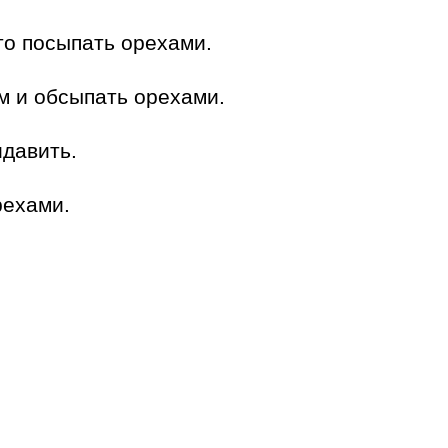
то посыпать орехами.
м и обсыпать орехами.
идавить.
рехами.