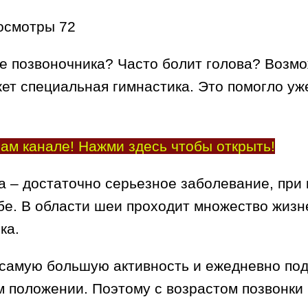
осмотры
72
е позвоночника? Часто болит голова? Возмо
жет специальная гимнастика. Это помогло уж
ам канале! Нажми здесь чтобы открыть!
а – достаточно серьезное заболевание, при
бе. В области шеи проходит множество жизн
ка.
самую большую активность и ежедневно под
ом положении. Поэтому с возрастом позвонк