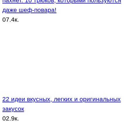
пахнет. 10 трюков, которыми пользуются
даже шеф-повара!
0
7.4к.
22 идеи вкусных, легких и оригинальных
закусок
0
2.9к.