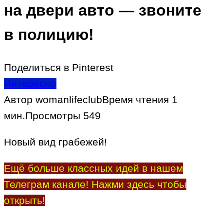
на двери авто — звоните
в полицию!
Поделиться в Pinterest
Интересно
Автор
womanlifeclub
Время чтения
1
мин.
Просмотры
549
Новый вид грабежей!
Ещё больше классных идей в нашем
Телеграм канале! Нажми здесь чтобы
открыть!