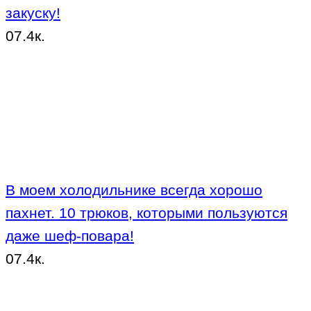
закуску!
0
7.4к.
В моем холодильнике всегда хорошо
пахнет. 10 трюков, которыми пользуются
даже шеф-повара!
0
7.4к.