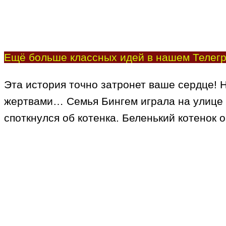
Ещё больше классных идей в нашем Телегр
Эта история точно затронет ваше сердце! 
жертвами… Семья Бингем играла на улице в 
споткнулся об котенка. Беленький котенок 