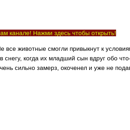
ам канале! Нажми здесь чтобы открыть!
Не все животные смогли привыкнут к условия
снегу, когда их младший сын вдруг обо что-
очень сильно замерз, окоченел и уже не под