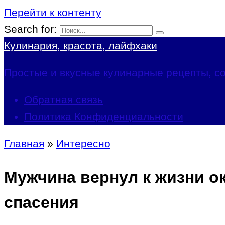
Перейти к контенту
Search for:
Кулинария, красота, лайфхаки
Простые и вкусные кулинарные рецепты, со
Обратная связь
Политика Конфиденциальности
Главная
»
Интересно
Мужчина вернул к жизни ок
спасения