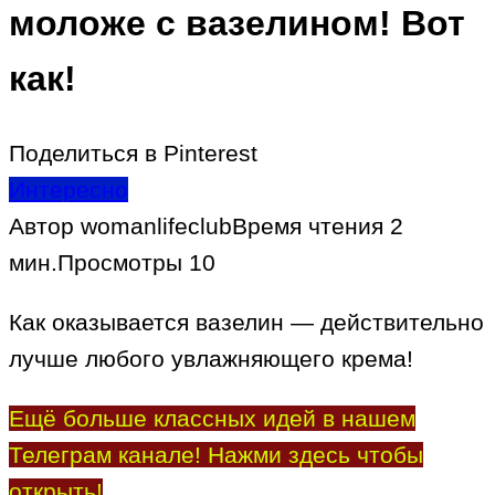
моложе с вазелином! Вот
как!
Поделиться в Pinterest
Интересно
Автор
womanlifeclub
Время чтения
2
мин.
Просмотры
10
Как оказывается вазелин — действительно
лучше любого увлажняющего крема!
Ещё больше классных идей в нашем
Телеграм канале! Нажми здесь чтобы
открыть!